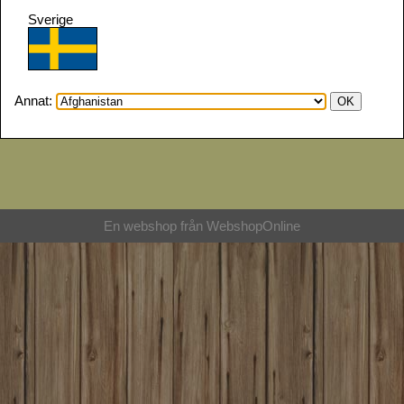
Fredrikshamn, Knivträff i Nord 13-14/5 2023
Sverige
Vadstena, Knivexpo 13-15/7 2023
Båstad, Hantverksmässan 28-30/7 2023
Annat:
En webshop från
Webshop
Online