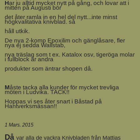
H
ar ju alltid mycket nytt på gång, och lovar att i
mitten på Augusti bör
det åter ramla in en hel del nytt...inte minst
högkvalitativa knivblad. så
håll utkik.
De nya 2-komp Epoxilim och gänglåsare, fler
nya ej sedda Wallstab,
nya träslag som t ex. Katalox osv, tigeröga molar
i fullblock är andra
produkter som äntrar shopen då.
M
åste tacka alla kunder för mycket trevliga
möten i Ludvika. TACK!!
Hoppas vi ses åter snart i Båstad på
Hantverksmässan!!
1 Mars. 2015
Då
var alla de vackra Knivbladen från Mattias