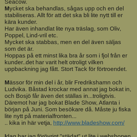
Seacow.
M
ycket ska behandlas, sågas upp och en del
stabiliseras. Allt för att det ska bli lite nytt till er
kära kunder.
Har även inhandlat lite nya träslag, som Oliv,
Poppel, Lind-vril etc.
Mycket ska stabbas, men en del även säljas
som det är.
Hoppas på ett minst lika bra år som i fjol från er
kunder..det har varit helt otroligt vilken
uppbackning jag fått. Stort Tack för förtroendet.
M
ässor för min del i år, blir Fredrikshamn och
Ludvika. Båstad krockar med annat jag bokat in,
och Bosjö får även det ställas in...troligtvis.
Däremot har jag bokat Blade Show, Atlanta i
början på Juni. Som besökare då. Måste ju fiska
lite nytt på materialfronten...
.. kika in här vetja,
http://www.bladeshow.com/
I
dag har jag förövrigt "städat" ut lite i webshopen,