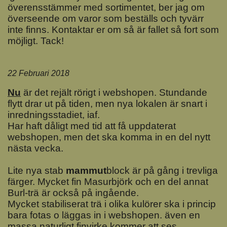
överensstämmer med sortimentet, ber jag om
överseende om varor som beställs och tyvärr
inte finns. Kontaktar er om så är fallet så fort som
möjligt. Tack!
22 Februari 2018
Nu
är det rejält rörigt i webshopen. Stundande
flytt drar ut på tiden, men nya lokalen är snart i
inredningsstadiet, iaf.
Har haft dåligt med tid att få uppdaterat
webshopen, men det ska komma in en del nytt
nästa vecka.
Lite nya stab
mammut
block är på gång i trevliga
färger. Mycket fin Masurbjörk och en del annat
Burl-trä är också på ingående.
Mycket stabiliserat trä i olika kulörer ska i princip
bara fotas o läggas in i webshopen. även en
massa naturligt finvirke kommer att ses.