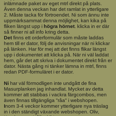
inlämnade paket av eget mtrl direkt på plats.
Även denna veckan har det ramlat in ytterligare
2. Måste tacka för förtroendet. Ni som ännu inte
uppmärksammat denna möjlighet, kan kika på
fliken längst upp i
högra hörnet
. klicka in er där
så finner ni all info kring detta.
Det
finns ett orderformulär som måste laddas
hem till er dator, följ de anvisningar när ni klickar
på länken. Har för mej att det finns flikar längst
upp i dokumentet att klicka på. När ni väl laddat
hem, går det att skriva i dokumentet direkt från er
dator. Nästa gång ni tänker lämna in mtrl, finns
redan PDF-formuläret i er dator.
N
i
har väl förmodligen inte undgått de fina
Masurplanken jag inhandlat. Mycket av detta
kommer att stabbas i vackra färgcombos, men
även finnas tillgängliga "råa" i webshopen.
I
nom 3-4 veckor kommer ytterligare nya träslag
in i den ständigt växande webshopen. Oliv,