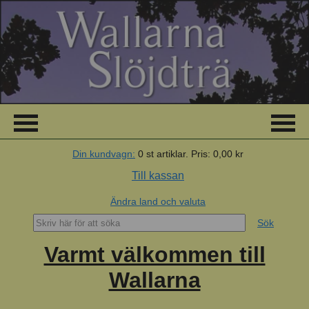
Din kundvagn:
0
st artiklar.
Pris:
0,00 kr
Till kassan
Ändra land och valuta
Sök
Varmt välkommen till
Wallarna