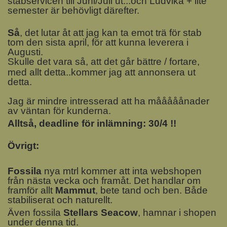
stabservicen till Juni/Juli ut...och Ludvika + lite
semester är behövligt därefter.
Så
, det lutar åt att jag kan ta emot trä för stab
tom den sista april, för att kunna leverera i
Augusti.
Skulle det vara så, att det går bättre / fortare,
med allt detta..kommer jag att annonsera ut
detta.
Jag är mindre intresserad att ha mååååånader
av väntan för kunderna.
Alltså, deadline för inlämning: 30/4 !!
Övrigt:
Fossila
nya mtrl kommer att inta webshopen
från nästa vecka och framåt. Det handlar om
framför allt
Mammut
, bete tand och ben. Både
stabiliserat och naturellt.
Även fossila
Stellars Seacow
, hamnar i shopen
under denna tid.