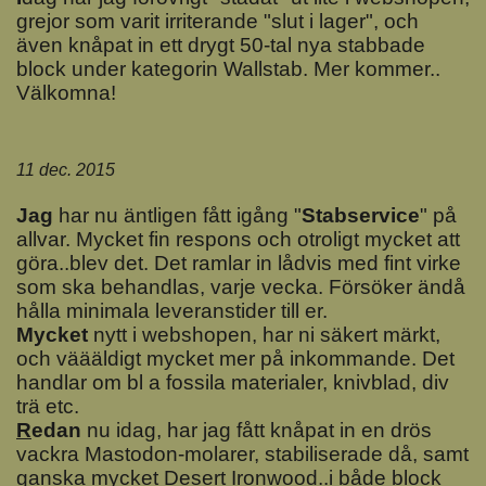
grejor som varit irriterande "slut i lager", och
även knåpat in ett drygt 50-tal nya stabbade
block under kategorin Wallstab. Mer kommer..
Välkomna!
11 dec. 2015
J
ag
har nu äntligen fått igång "
Stabservice
" på
allvar. Mycket fin respons och otroligt mycket att
göra..blev det. Det ramlar in lådvis med fint virke
som ska behandlas, varje vecka. Försöker ändå
hålla minimala leveranstider till er.
M
ycket
nytt i webshopen, har ni säkert märkt,
och väääldigt mycket mer på inkommande. Det
handlar om bl a fossila materialer, knivblad, div
trä etc.
R
edan
nu idag, har jag fått knåpat in en drös
vackra Mastodon-molarer, stabiliserade då, samt
ganska mycket Desert Ironwood..i både block