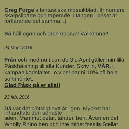
Greg Forge
's fantastiska mosaikblad, är numera
skarpslipade och taperade i tången.. priset är
fortfarande det samma. :)
Så
håll ögon och öron öppna!! Välkomna!!
24 Mars 2016
Från
och med nu t.o.m de 3:e April gäller min lilla
Påskhälsning till alla Kunder. Skriv in,
VÅR
, i
kampanjkodsfältet...o vips! har ni 10% på hela
sortimentet.
Glad Påsk på er alla!!
23 feb. 2016
D
å
var det plötsligt nytt år..igen. Mycket har
inhandlats den senaste
tiden, Mammut betar, tänder, ben. Även en del
Wholly Rhino ben och inte minst fossila Stellar