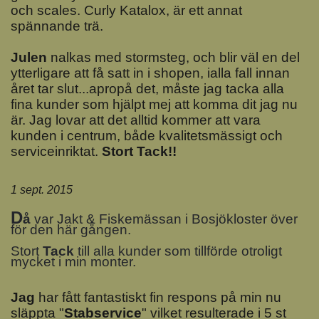
och scales. Curly Katalox, är ett annat
spännande trä.
Julen
nalkas med stormsteg, och blir väl en del
ytterligare att få satt in i shopen, ialla fall innan
året tar slut...apropå det, måste jag tacka alla
fina kunder som hjälpt mej att komma dit jag nu
är. Jag lovar att det alltid kommer att vara
kunden i centrum, både kvalitetsmässigt och
serviceinriktat.
Stort Tack!!
1 sept. 2015
D
å
var Jakt & Fiskemässan i Bosjökloster över
för den här gången.
Stort
Tack
till alla kunder som tillförde otroligt
mycket i min monter.
J
ag
har fått fantastiskt fin respons på min nu
släppta "
Stabservice
" vilket resulterade i 5 st