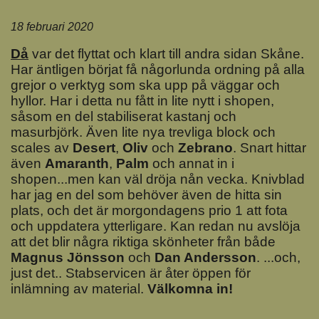
18 februari 2020
Då
var det flyttat och klart till andra sidan Skåne.
Har äntligen börjat få någorlunda ordning på alla
grejor o verktyg som ska upp på väggar och
hyllor. Har i detta nu fått in lite nytt i shopen,
såsom en del stabiliserat kastanj och
masurbjörk. Även lite nya trevliga block och
scales av
Deser
t
,
Oliv
och
Zebrano
. Snart hittar
även
Amaranth
,
Palm
och annat in i
shopen...men kan väl dröja nån vecka. Knivblad
har jag en del som behöver även de hitta sin
plats, och det är morgondagens prio 1 att fota
och uppdatera ytterligare. Kan redan nu avslöja
att det blir några riktiga skönheter från både
Magnus Jönsson
och
Dan Andersson
. ...och,
just det.. Stabservicen är åter öppen för
inlämning av material.
Välkomna in!