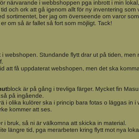
 för närvarande i webbshoppen pga inbrott i min lokal, s
 tid och ork att gå igenom allt för ny inventering som 
 sortimentet, ber jag om överseende om varor som b
ar er om så är fallet så fort som möjligt. Tack!
igt i webshopen. Stundande flytt drar ut på tiden, men 
f.
 tid att få uppdaterat webshopen, men det ska komma 
ut
block är på gång i trevliga färger. Mycket fin Mas
ckså på ingående.
trä i olika kulörer ska i princip bara fotas o läggas i
irke kommer att ses.
r i bruk, så ni är välkomna att skicka in material.
ite längre tid, pga merarbeten kring flytt mot nya loka