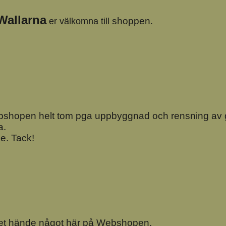
Wallarna
shoppen
er välkomna till
.
webshopen helt tom pga uppbyggnad och rensning av
a.
e. Tack!
det hände något här på Webshopen.