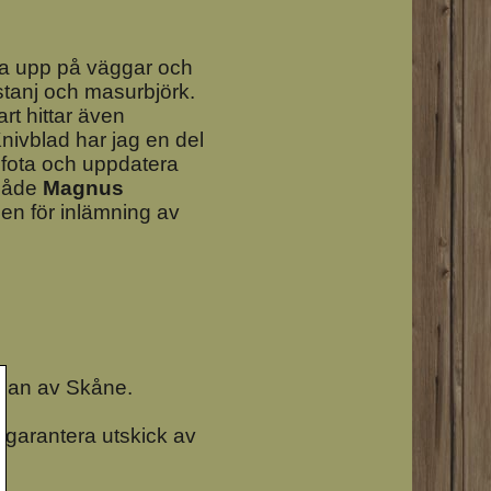
ska upp på väggar och
kastanj och masurbjörk.
art hittar även
nivblad har jag en del
 fota och uppdatera
 både
Magnus
ppen för inlämning av
idan av Skåne.
t garantera utskick av