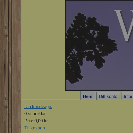
Hem
Ditt konto
Info
Din kundvagn:
0
st artiklar.
Pris:
0,00 kr
Till kassan