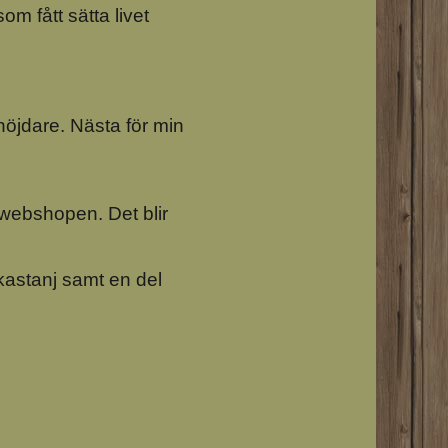
m fått sätta livet
 höjdare. Nästa för min
i webshopen. Det blir
 kastanj samt en del