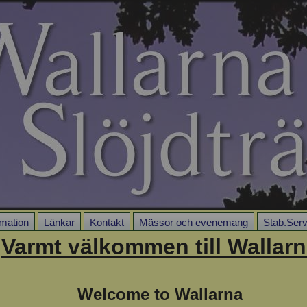
rmation
Länkar
Kontakt
Mässor och evenemang
Stab.Serv
Varmt välkommen till Wallar
Welcome to Wallarna