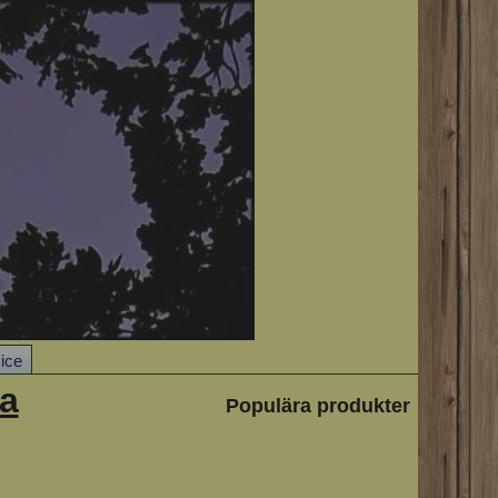
ice
na
Populära produkter