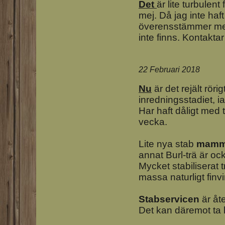
Det
är lite turbulent
mej. Då jag inte haft
överensstämmer med
inte finns. Kontakt
22 Februari 2018
Nu
är det rejält rör
inredningsstadiet, ia
Har haft dåligt med
vecka.
Lite nya stab
mamm
annat Burl-trä är o
Mycket stabiliserat 
massa naturligt finv
Stabservicen
är åte
Det kan däremot ta l