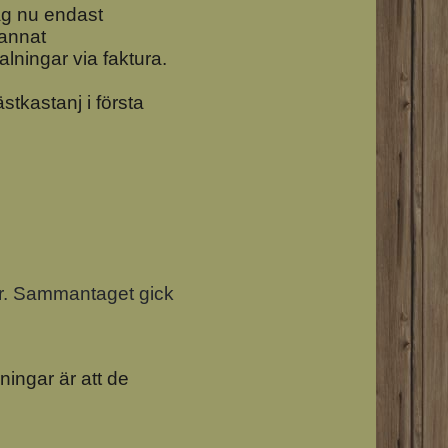
ag nu endast
 annat
ningar via faktura.
tkastanj i första
ler. Sammantaget gick
ningar är att de