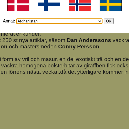
Annat:
ppdaterat i webshopen. Har fått bort massa grejjer som
riterat er kunder.
nt 250 st nya artiklar, såsom
Dan Anderssons
vackra
son
och mästersmeden
Conny Persson
.
 i form av vril och masur, en del exotiskt trä och en de
vackra homogena bolsterbitar av giraffben fick också 
en förrens nästa vecka..då det ytterligare kommer in 