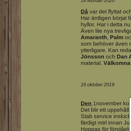
18 februari 2020
Då
var det flyttat oc
Har äntligen börjat
hyllor. Har i detta n
Även lite nya trevli
Amaranth
,
Palm
oc
som behöver även de
ytterligare. Kan red
Jönsson
och
Dan 
material.
Välkomna 
16 oktober 2019
Den
1november komm
Det blir ett uppehål
Stab service inskick
färdigt mtrl innan Jul
Hoppas för förståelse