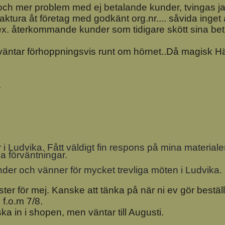
r och mer problem med ej betalande kunder, tvingas j
ktura åt företag med godkänt org.nr.... såvida inget
. återkommande kunder som tidigare skött sina betal
väntar förhoppningsvis runt om hörnet..Då magisk Häs
.
i Ludvika. Fått väldigt fin respons på mina materia
a förväntningar.
nder och vänner för mycket trevliga möten i Ludvika.
ester för mej. Kanske att tänka på när ni ev gör beställ
 f.o.m 7/8.
a in i shopen, men väntar till Augusti.