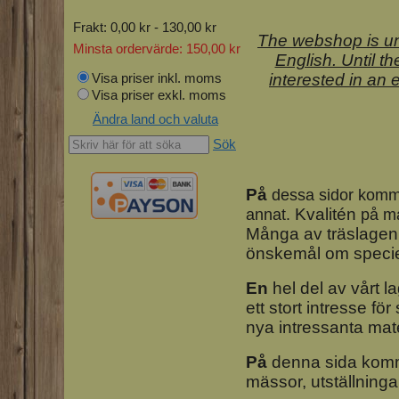
Frakt:
0,00 kr - 130,00 kr
The webshop is unf
Minsta ordervärde:
150,00 kr
English. Until t
Visa priser inkl. moms
interested in an e
Visa priser exkl. moms
Ändra land och valuta
Sök
På
dessa sidor kommer 
Kvalitén
annat.
på mat
Många av träslagen
önskemål om speciel
En
hel del av vårt l
ett stort intresse f
nya intressanta mat
På
denna sida komme
mässor, utställning