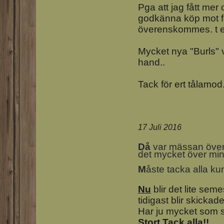
Pga att jag fått me
godkänna köp mot fa
överenskommes. t ex
Mycket nya "Burls" 
hand..
Tack för ert tålamod
17 Juli 2016
Då
var mässan över 
det mycket över min
M
åste tacka alla ku
Nu
blir det lite sem
tidigast blir skickade
Har ju mycket som sk
Stort Tack alla!!