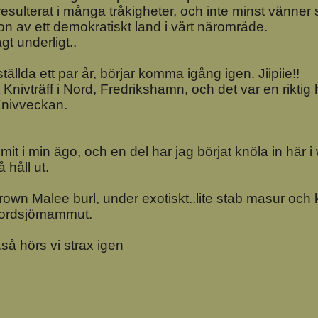
sulterat i många tråkigheter, och inte minst vänner so
sion av ett demokratiskt land i vårt närområde.
gt underligt..
ällda ett par år, börjar komma igång igen. Jiipiie!!
 Knivträff i Nord, Fredrikshamn, och det var en riktig
 Knivveckan.
it i min ägo, och en del har jag börjat knöla in här 
 håll ut.
e Brown Malee burl, under exotiskt..lite stab masur och
 Nordsjömammut.
..så hörs vi strax igen