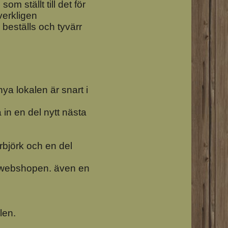
om ställt till det för
verkligen
eställs och tyvärr
nya lokalen är snart i
in en del nytt nästa
urbjörk och en del
n i webshopen. även en
len.