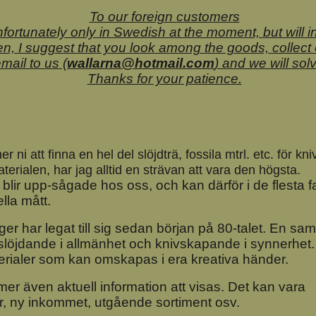
To our foreign customers
ortunately only in Swedish at the moment, but will in 
hen, I suggest that you look among the goods, collect
mail to us (
wallarna@hotmail.com
) and we will solv
Thanks for your patience.
ni att finna en hel del slöjdträ, fossila mtrl. etc. för kn
erialen, har jag alltid en strävan att vara den högsta.
 blir upp-sågade hos oss, och
kan
därför i de flesta f
la mått.
ager har legat till sig sedan början på 80-talet. En sa
ör slöjdande i allmänhet och knivskapande i synnerhet. 
erialer som kan omskapas i era kreativa händer.
r även aktuell information att visas. Det kan vara
ar, ny inkommet, utgående sortiment osv.