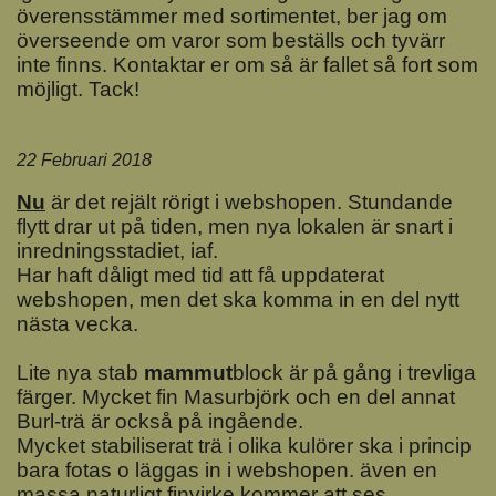
överensstämmer med sortimentet, ber jag om
överseende om varor som beställs och tyvärr
inte finns. Kontaktar er om så är fallet så fort som
möjligt. Tack!
22 Februari 2018
Nu
är det rejält rörigt i webshopen. Stundande
flytt drar ut på tiden, men nya lokalen är snart i
inredningsstadiet, iaf.
Har haft dåligt med tid att få uppdaterat
webshopen, men det ska komma in en del nytt
nästa vecka.
Lite nya stab
mammut
block är på gång i trevliga
färger. Mycket fin Masurbjörk och en del annat
Burl-trä är också på ingående.
Mycket stabiliserat trä i olika kulörer ska i princip
bara fotas o läggas in i webshopen. även en
massa naturligt finvirke kommer att ses.