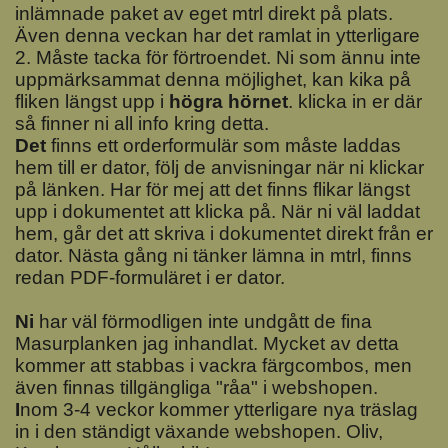
inlämnade paket av eget mtrl direkt på plats.
Även denna veckan har det ramlat in ytterligare
2. Måste tacka för förtroendet. Ni som ännu inte
uppmärksammat denna möjlighet, kan kika på
fliken längst upp i
högra hörnet
. klicka in er där
så finner ni all info kring detta.
Det
finns ett orderformulär som måste laddas
hem till er dator, följ de anvisningar när ni klickar
på länken. Har för mej att det finns flikar längst
upp i dokumentet att klicka på. När ni väl laddat
hem, går det att skriva i dokumentet direkt från er
dator. Nästa gång ni tänker lämna in mtrl, finns
redan PDF-formuläret i er dator.
N
i
har väl förmodligen inte undgått de fina
Masurplanken jag inhandlat. Mycket av detta
kommer att stabbas i vackra färgcombos, men
även finnas tillgängliga "råa" i webshopen.
I
nom 3-4 veckor kommer ytterligare nya träslag
in i den ständigt växande webshopen. Oliv,