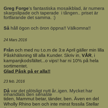
Greg Forge
's fantastiska mosaikblad, är numera
skarpslipade och taperade i tången.. priset är
fortfarande det samma. :)
Så
håll ögon och öron öppna!! Välkomna!!
24 Mars 2016
Från
och med nu t.o.m de 3:e April gäller min lilla
Påskhälsning till alla Kunder. Skriv in,
VÅR
, i
kampanjkodsfältet...o vips! har ni 10% på hela
sortimentet.
Glad Påsk på er alla!!
23 feb. 2016
D
å
var det plötsligt nytt år..igen. Mycket har
inhandlats den senaste
tiden, Mammut betar, tänder, ben. Även en del
Wholly Rhino ben och inte minst fossila Stellar