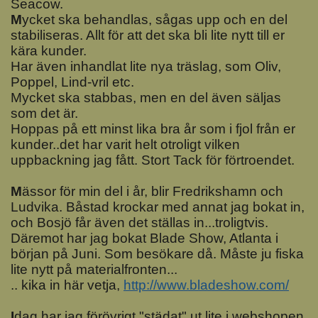
Seacow.
M
ycket ska behandlas, sågas upp och en del
stabiliseras. Allt för att det ska bli lite nytt till er
kära kunder.
Har även inhandlat lite nya träslag, som Oliv,
Poppel, Lind-vril etc.
Mycket ska stabbas, men en del även säljas
som det är.
Hoppas på ett minst lika bra år som i fjol från er
kunder..det har varit helt otroligt vilken
uppbackning jag fått. Stort Tack för förtroendet.
M
ässor för min del i år, blir Fredrikshamn och
Ludvika. Båstad krockar med annat jag bokat in,
och Bosjö får även det ställas in...troligtvis.
Däremot har jag bokat Blade Show, Atlanta i
början på Juni. Som besökare då. Måste ju fiska
lite nytt på materialfronten...
.. kika in här vetja,
http://www.bladeshow.com/
I
dag har jag förövrigt "städat" ut lite i webshopen,