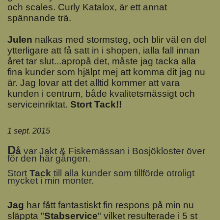
och scales. Curly Katalox, är ett annat
spännande trä.
Julen
nalkas med stormsteg, och blir väl en del
ytterligare att få satt in i shopen, ialla fall innan
året tar slut...apropå det, måste jag tacka alla
fina kunder som hjälpt mej att komma dit jag nu
är. Jag lovar att det alltid kommer att vara
kunden i centrum, både kvalitetsmässigt och
serviceinriktat.
Stort Tack!!
1 sept. 2015
D
å
var Jakt & Fiskemässan i Bosjökloster över
för den här gången.
Stort
Tack
till alla kunder som tillförde otroligt
mycket i min monter.
J
ag
har fått fantastiskt fin respons på min nu
släppta "
Stabservice
" vilket resulterade i 5 st