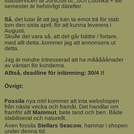
stabservicen till Juni/Juli ut...och Ludvika + lite
semester är behövligt därefter.
Så
, det lutar åt att jag kan ta emot trä för stab
tom den sista april, för att kunna leverera i
Augusti.
Skulle det vara så, att det går bättre / fortare,
med allt detta..kommer jag att annonsera ut
detta.
Jag är mindre intresserad att ha mååååånader
av väntan för kunderna.
Alltså, deadline för inlämning: 30/4 !!
Övrigt:
Fossila
nya mtrl kommer att inta webshopen
från nästa vecka och framåt. Det handlar om
framför allt
Mammut
, bete tand och ben. Både
stabiliserat och naturellt.
Även fossila
Stellars Seacow
, hamnar i shopen
under denna tid.