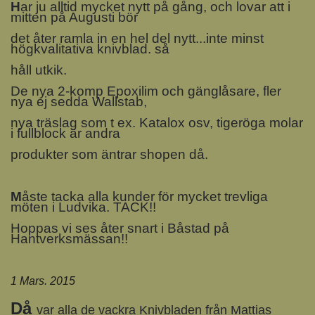
H
ar ju alltid mycket nytt på gång, och lovar att i
mitten på Augusti bör
det åter ramla in en hel del nytt...inte minst
högkvalitativa knivblad. så
håll utkik.
De nya 2-komp Epoxilim och gänglåsare, fler
nya ej sedda Wallstab,
nya träslag som t ex. Katalox osv, tigeröga molar
i fullblock är andra
produkter som äntrar shopen då.
M
åste tacka alla kunder för mycket trevliga
möten i Ludvika. TACK!!
Hoppas vi ses åter snart i Båstad på
Hantverksmässan!!
1 Mars. 2015
Då
var alla de vackra Knivbladen från Mattias