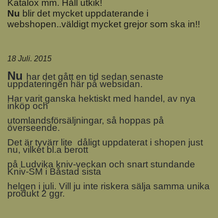
Katalox mm. Håll utkik!
Nu
blir det mycket uppdaterande i
webshopen..väldigt mycket grejor som ska in!!
18 Juli. 2015
Nu
har det gått en tid sedan senaste
uppdateringen här på websidan.
Har varit ganska hektiskt med handel, av nya
inköp och
utomlandsförsäljningar, så hoppas på
överseende.
Det är tyvärr lite dåligt uppdaterat i shopen just
nu, vilket bl.a berott
på Ludvika kniv-veckan och snart stundande
Kniv-SM i Båstad sista
helgen i juli. Vill ju inte riskera sälja samma unika
produkt 2 ggr.