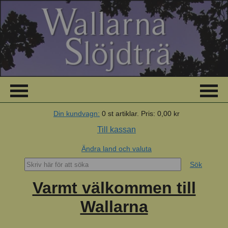
Din kundvagn:
0
st artiklar.
Pris:
0,00 kr
Till kassan
Ändra land och valuta
Sök
Varmt välkommen till
Wallarna