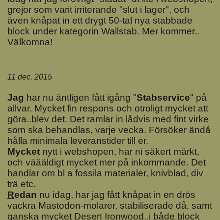
grejor som varit irriterande "slut i lager", och
även knåpat in ett drygt 50-tal nya stabbade
block under kategorin Wallstab. Mer kommer..
Välkomna!
11 dec. 2015
J
ag
har nu äntligen fått igång "
Stabservice
" på
allvar. Mycket fin respons och otroligt mycket att
göra..blev det. Det ramlar in lådvis med fint virke
som ska behandlas, varje vecka. Försöker ändå
hålla minimala leveranstider till er.
M
ycket
nytt i webshopen, har ni säkert märkt,
och väääldigt mycket mer på inkommande. Det
handlar om bl a fossila materialer, knivblad, div
trä etc.
R
edan
nu idag, har jag fått knåpat in en drös
vackra Mastodon-molarer, stabiliserade då, samt
ganska mycket Desert Ironwood..i både block