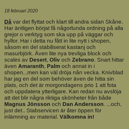
18 februari 2020
Då
var det flyttat och klart till andra sidan Skåne.
Har äntligen börjat få någorlunda ordning på alla
grejor o verktyg som ska upp på väggar och
hyllor. Har i detta nu fått in lite nytt i shopen,
såsom en del stabiliserat kastanj och
masurbjörk. Även lite nya trevliga block och
scales av
Deser
t
,
Oliv
och
Zebrano
. Snart hittar
även
Amaranth
,
Palm
och annat in i
shopen...men kan väl dröja nån vecka. Knivblad
har jag en del som behöver även de hitta sin
plats, och det är morgondagens prio 1 att fota
och uppdatera ytterligare. Kan redan nu avslöja
att det blir några riktiga skönheter från både
Magnus Jönsson
och
Dan Andersson
. ...och,
just det.. Stabservicen är åter öppen för
inlämning av material.
Välkomna in!