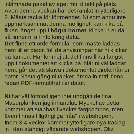
inlämnade paket av eget mtrl direkt på plats.
Även denna veckan har det ramlat in ytterligare
2. Måste tacka för förtroendet. Ni som ännu inte
uppmärksammat denna möjlighet, kan kika på
fliken längst upp i
högra hörnet
. klicka in er där
så finner ni all info kring detta.
Det
finns ett orderformulär som måste laddas
hem till er dator, följ de anvisningar när ni klickar
på länken. Har för mej att det finns flikar längst
upp i dokumentet att klicka på. När ni väl laddat
hem, går det att skriva i dokumentet direkt från er
dator. Nästa gång ni tänker lämna in mtrl, finns
redan PDF-formuläret i er dator.
N
i
har väl förmodligen inte undgått de fina
Masurplanken jag inhandlat. Mycket av detta
kommer att stabbas i vackra färgcombos, men
även finnas tillgängliga "råa" i webshopen.
I
nom 3-4 veckor kommer ytterligare nya träslag
in i den ständigt växande webshopen. Oliv,