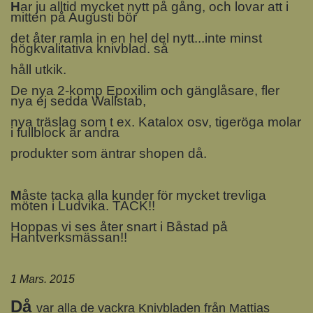
H
ar ju alltid mycket nytt på gång, och lovar att i
mitten på Augusti bör
det åter ramla in en hel del nytt...inte minst
högkvalitativa knivblad. så
håll utkik.
De nya 2-komp Epoxilim och gänglåsare, fler
nya ej sedda Wallstab,
nya träslag som t ex. Katalox osv, tigeröga molar
i fullblock är andra
produkter som äntrar shopen då.
M
åste tacka alla kunder för mycket trevliga
möten i Ludvika. TACK!!
Hoppas vi ses åter snart i Båstad på
Hantverksmässan!!
1 Mars. 2015
Då
var alla de vackra Knivbladen från Mattias