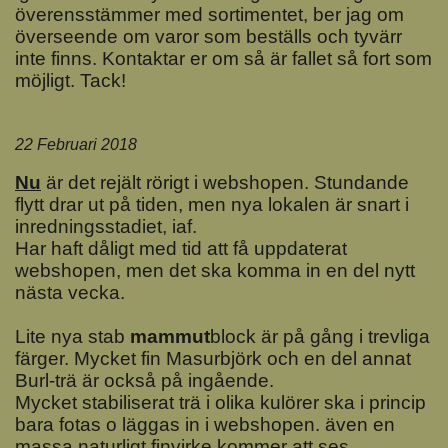
överensstämmer med sortimentet, ber jag om
överseende om varor som beställs och tyvärr
inte finns. Kontaktar er om så är fallet så fort som
möjligt. Tack!
22 Februari 2018
Nu
är det rejält rörigt i webshopen. Stundande
flytt drar ut på tiden, men nya lokalen är snart i
inredningsstadiet, iaf.
Har haft dåligt med tid att få uppdaterat
webshopen, men det ska komma in en del nytt
nästa vecka.
Lite nya stab
mammut
block är på gång i trevliga
färger. Mycket fin Masurbjörk och en del annat
Burl-trä är också på ingående.
Mycket stabiliserat trä i olika kulörer ska i princip
bara fotas o läggas in i webshopen. även en
massa naturligt finvirke kommer att ses.