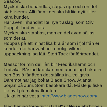
Seacow.
M
ycket ska behandlas, sågas upp och en del
stabiliseras. Allt för att det ska bli lite nytt till er
kära kunder.
Har även inhandlat lite nya träslag, som Oliv,
Poppel, Lind-vril etc.
Mycket ska stabbas, men en del även säljas
som det är.
Hoppas på ett minst lika bra år som i fjol från er
kunder..det har varit helt otroligt vilken
uppbackning jag fått. Stort Tack för förtroendet.
M
ässor för min del i år, blir Fredrikshamn och
Ludvika. Båstad krockar med annat jag bokat in,
och Bosjö får även det ställas in...troligtvis.
Däremot har jag bokat Blade Show, Atlanta i
början på Juni. Som besökare då. Måste ju fiska
lite nytt på materialfronten...
.. kika in här vetja,
http://www.bladeshow.com/
I
dag har jag förövrigt "städat" ut lite i webshopen,