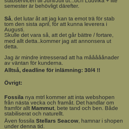
stabservicen till Juni/Juli ut...och Ludvika + lite
semester är behövligt därefter.
Så
, det lutar åt att jag kan ta emot trä för stab
tom den sista april, för att kunna leverera i
Augusti.
Skulle det vara så, att det går bättre / fortare,
med allt detta..kommer jag att annonsera ut
detta.
Jag är mindre intresserad att ha mååååånader
av väntan för kunderna.
Alltså, deadline för inlämning: 30/4 !!
Övrigt:
Fossila
nya mtrl kommer att inta webshopen
från nästa vecka och framåt. Det handlar om
framför allt
Mammut
, bete tand och ben. Både
stabiliserat och naturellt.
Även fossila
Stellars Seacow
, hamnar i shopen
under denna tid.