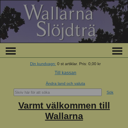
Din kundvagn:
0
st artiklar.
Pris:
0,00 kr
Till kassan
Ändra land och valuta
Sök
Varmt välkommen till
Wallarna