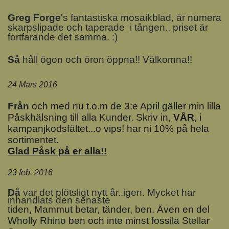
Greg Forge
's fantastiska mosaikblad, är numera
skarpslipade och taperade i tången.. priset är
fortfarande det samma. :)
Så
håll ögon och öron öppna!! Välkomna!!
24 Mars 2016
Från
och med nu t.o.m de 3:e April gäller min lilla
Påskhälsning till alla Kunder. Skriv in,
VÅR
, i
kampanjkodsfältet...o vips! har ni 10% på hela
sortimentet.
Glad Påsk på er alla!!
23 feb. 2016
D
å
var det plötsligt nytt år..igen. Mycket har
inhandlats den senaste
tiden, Mammut betar, tänder, ben. Även en del
Wholly Rhino ben och inte minst fossila Stellar