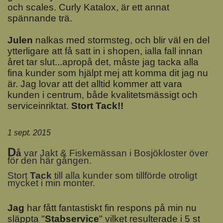
och scales. Curly Katalox, är ett annat
spännande trä.
Julen
nalkas med stormsteg, och blir väl en del
ytterligare att få satt in i shopen, ialla fall innan
året tar slut...apropå det, måste jag tacka alla
fina kunder som hjälpt mej att komma dit jag nu
är. Jag lovar att det alltid kommer att vara
kunden i centrum, både kvalitetsmässigt och
serviceinriktat.
Stort Tack!!
1 sept. 2015
D
å
var Jakt & Fiskemässan i Bosjökloster över
för den här gången.
Stort
Tack
till alla kunder som tillförde otroligt
mycket i min monter.
J
ag
har fått fantastiskt fin respons på min nu
släppta "
Stabservice
" vilket resulterade i 5 st