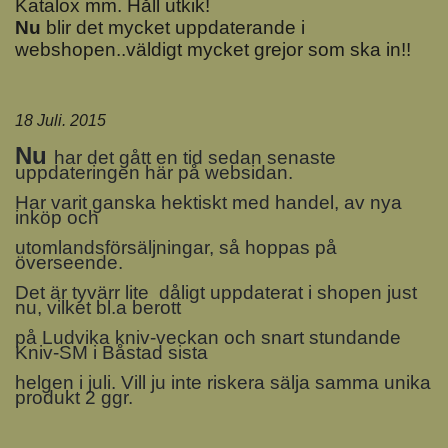
Katalox mm. Håll utkik!
Nu
blir det mycket uppdaterande i
webshopen..väldigt mycket grejor som ska in!!
18 Juli. 2015
Nu
har det gått en tid sedan senaste
uppdateringen här på websidan.
Har varit ganska hektiskt med handel, av nya
inköp och
utomlandsförsäljningar, så hoppas på
överseende.
Det är tyvärr lite dåligt uppdaterat i shopen just
nu, vilket bl.a berott
på Ludvika kniv-veckan och snart stundande
Kniv-SM i Båstad sista
helgen i juli. Vill ju inte riskera sälja samma unika
produkt 2 ggr.