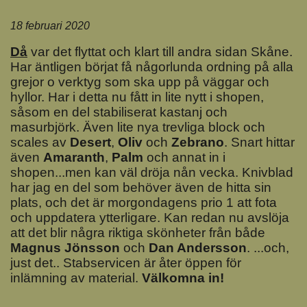
18 februari 2020
Då
var det flyttat och klart till andra sidan Skåne.
Har äntligen börjat få någorlunda ordning på alla
grejor o verktyg som ska upp på väggar och
hyllor. Har i detta nu fått in lite nytt i shopen,
såsom en del stabiliserat kastanj och
masurbjörk. Även lite nya trevliga block och
scales av
Deser
t
,
Oliv
och
Zebrano
. Snart hittar
även
Amaranth
,
Palm
och annat in i
shopen...men kan väl dröja nån vecka. Knivblad
har jag en del som behöver även de hitta sin
plats, och det är morgondagens prio 1 att fota
och uppdatera ytterligare. Kan redan nu avslöja
att det blir några riktiga skönheter från både
Magnus Jönsson
och
Dan Andersson
. ...och,
just det.. Stabservicen är åter öppen för
inlämning av material.
Välkomna in!