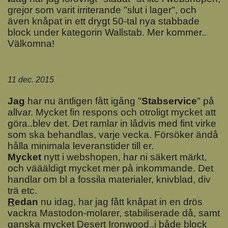
grejor som varit irriterande "slut i lager", och
även knåpat in ett drygt 50-tal nya stabbade
block under kategorin Wallstab. Mer kommer..
Välkomna!
11 dec. 2015
J
ag
har nu äntligen fått igång "
Stabservice
" på
allvar. Mycket fin respons och otroligt mycket att
göra..blev det. Det ramlar in lådvis med fint virke
som ska behandlas, varje vecka. Försöker ändå
hålla minimala leveranstider till er.
M
ycket
nytt i webshopen, har ni säkert märkt,
och väääldigt mycket mer på inkommande. Det
handlar om bl a fossila materialer, knivblad, div
trä etc.
R
edan
nu idag, har jag fått knåpat in en drös
vackra Mastodon-molarer, stabiliserade då, samt
ganska mycket Desert Ironwood..i både block