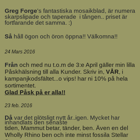
Greg Forge
's fantastiska mosaikblad, är numera
skarpslipade och taperade i tången.. priset är
fortfarande det samma. :)
Så
håll ögon och öron öppna!! Välkomna!!
24 Mars 2016
Från
och med nu t.o.m de 3:e April gäller min lilla
Påskhälsning till alla Kunder. Skriv in,
VÅR
, i
kampanjkodsfältet...o vips! har ni 10% på hela
sortimentet.
Glad Påsk på er alla!!
23 feb. 2016
D
å
var det plötsligt nytt år..igen. Mycket har
inhandlats den senaste
tiden, Mammut betar, tänder, ben. Även en del
Wholly Rhino ben och inte minst fossila Stellar