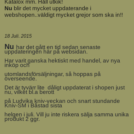
Katalox mm. Håll utkik!
Nu
blir det mycket uppdaterande i
webshopen..väldigt mycket grejor som ska in!!
18 Juli. 2015
Nu
har det gått en tid sedan senaste
uppdateringen här på websidan.
Har varit ganska hektiskt med handel, av nya
inköp och
utomlandsförsäljningar, så hoppas på
överseende.
Det är tyvärr lite dåligt uppdaterat i shopen just
nu, vilket bl.a berott
på Ludvika kniv-veckan och snart stundande
Kniv-SM i Båstad sista
helgen i juli. Vill ju inte riskera sälja samma unika
produkt 2 ggr.