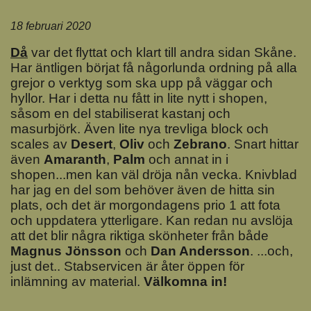
18 februari 2020
Då
var det flyttat och klart till andra sidan Skåne.
Har äntligen börjat få någorlunda ordning på alla
grejor o verktyg som ska upp på väggar och
hyllor. Har i detta nu fått in lite nytt i shopen,
såsom en del stabiliserat kastanj och
masurbjörk. Även lite nya trevliga block och
scales av
Deser
t
,
Oliv
och
Zebrano
. Snart hittar
även
Amaranth
,
Palm
och annat in i
shopen...men kan väl dröja nån vecka. Knivblad
har jag en del som behöver även de hitta sin
plats, och det är morgondagens prio 1 att fota
och uppdatera ytterligare. Kan redan nu avslöja
att det blir några riktiga skönheter från både
Magnus Jönsson
och
Dan Andersson
. ...och,
just det.. Stabservicen är åter öppen för
inlämning av material.
Välkomna in!