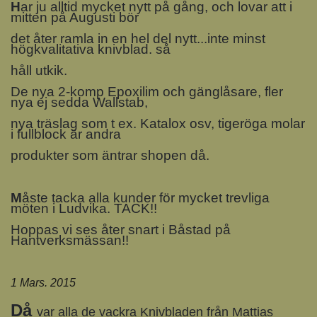
H
ar ju alltid mycket nytt på gång, och lovar att i
mitten på Augusti bör
det åter ramla in en hel del nytt...inte minst
högkvalitativa knivblad. så
håll utkik.
De nya 2-komp Epoxilim och gänglåsare, fler
nya ej sedda Wallstab,
nya träslag som t ex. Katalox osv, tigeröga molar
i fullblock är andra
produkter som äntrar shopen då.
M
åste tacka alla kunder för mycket trevliga
möten i Ludvika. TACK!!
Hoppas vi ses åter snart i Båstad på
Hantverksmässan!!
1 Mars. 2015
Då
var alla de vackra Knivbladen från Mattias