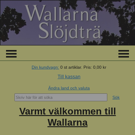
Din kundvagn:
0
st artiklar.
Pris:
0,00 kr
Till kassan
Ändra land och valuta
Sök
Varmt välkommen till
Wallarna