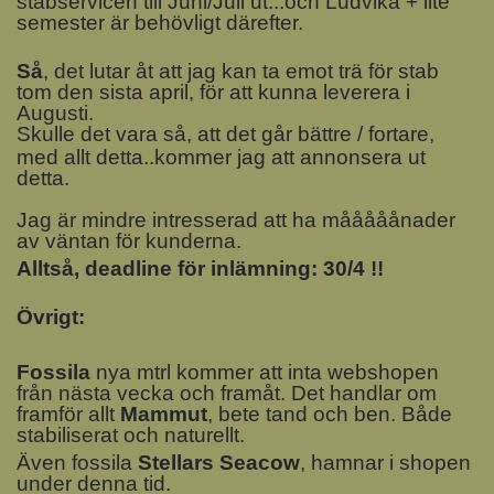
stabservicen till Juni/Juli ut...och Ludvika + lite
semester är behövligt därefter.
Så
, det lutar åt att jag kan ta emot trä för stab
tom den sista april, för att kunna leverera i
Augusti.
Skulle det vara så, att det går bättre / fortare,
med allt detta..kommer jag att annonsera ut
detta.
Jag är mindre intresserad att ha mååååånader
av väntan för kunderna.
Alltså, deadline för inlämning: 30/4 !!
Övrigt:
Fossila
nya mtrl kommer att inta webshopen
från nästa vecka och framåt. Det handlar om
framför allt
Mammut
, bete tand och ben. Både
stabiliserat och naturellt.
Även fossila
Stellars Seacow
, hamnar i shopen
under denna tid.