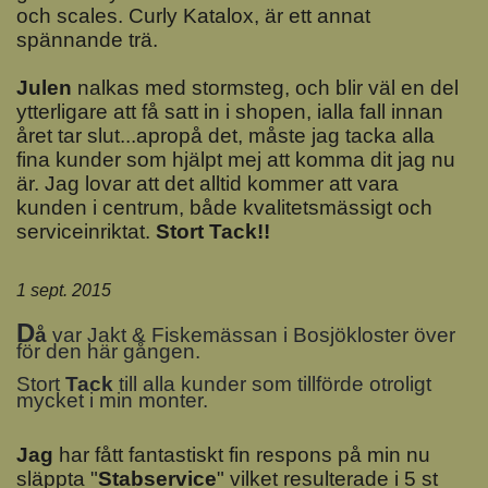
och scales. Curly Katalox, är ett annat
spännande trä.
Julen
nalkas med stormsteg, och blir väl en del
ytterligare att få satt in i shopen, ialla fall innan
året tar slut...apropå det, måste jag tacka alla
fina kunder som hjälpt mej att komma dit jag nu
är. Jag lovar att det alltid kommer att vara
kunden i centrum, både kvalitetsmässigt och
serviceinriktat.
Stort Tack!!
1 sept. 2015
D
å
var Jakt & Fiskemässan i Bosjökloster över
för den här gången.
Stort
Tack
till alla kunder som tillförde otroligt
mycket i min monter.
J
ag
har fått fantastiskt fin respons på min nu
släppta "
Stabservice
" vilket resulterade i 5 st