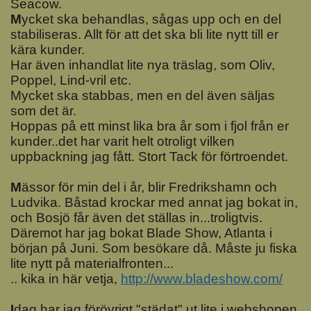
Seacow.
M
ycket ska behandlas, sågas upp och en del
stabiliseras. Allt för att det ska bli lite nytt till er
kära kunder.
Har även inhandlat lite nya träslag, som Oliv,
Poppel, Lind-vril etc.
Mycket ska stabbas, men en del även säljas
som det är.
Hoppas på ett minst lika bra år som i fjol från er
kunder..det har varit helt otroligt vilken
uppbackning jag fått. Stort Tack för förtroendet.
M
ässor för min del i år, blir Fredrikshamn och
Ludvika. Båstad krockar med annat jag bokat in,
och Bosjö får även det ställas in...troligtvis.
Däremot har jag bokat Blade Show, Atlanta i
början på Juni. Som besökare då. Måste ju fiska
lite nytt på materialfronten...
.. kika in här vetja,
http://www.bladeshow.com/
I
dag har jag förövrigt "städat" ut lite i webshopen,