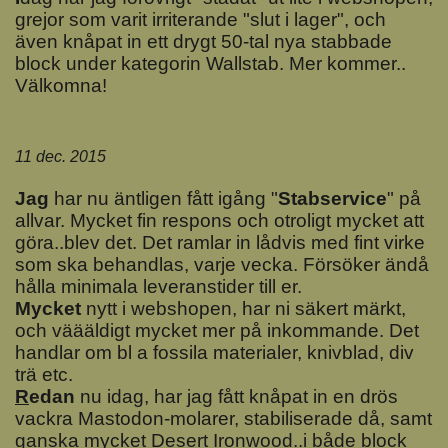
grejor som varit irriterande "slut i lager", och
även knåpat in ett drygt 50-tal nya stabbade
block under kategorin Wallstab. Mer kommer..
Välkomna!
11 dec. 2015
J
ag
har nu äntligen fått igång "
Stabservice
" på
allvar. Mycket fin respons och otroligt mycket att
göra..blev det. Det ramlar in lådvis med fint virke
som ska behandlas, varje vecka. Försöker ändå
hålla minimala leveranstider till er.
M
ycket
nytt i webshopen, har ni säkert märkt,
och väääldigt mycket mer på inkommande. Det
handlar om bl a fossila materialer, knivblad, div
trä etc.
R
edan
nu idag, har jag fått knåpat in en drös
vackra Mastodon-molarer, stabiliserade då, samt
ganska mycket Desert Ironwood..i både block