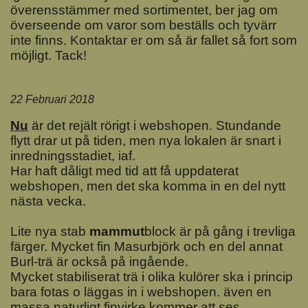
överensstämmer med sortimentet, ber jag om
överseende om varor som beställs och tyvärr
inte finns. Kontaktar er om så är fallet så fort som
möjligt. Tack!
22 Februari 2018
Nu
är det rejält rörigt i webshopen. Stundande
flytt drar ut på tiden, men nya lokalen är snart i
inredningsstadiet, iaf.
Har haft dåligt med tid att få uppdaterat
webshopen, men det ska komma in en del nytt
nästa vecka.
Lite nya stab
mammut
block är på gång i trevliga
färger. Mycket fin Masurbjörk och en del annat
Burl-trä är också på ingående.
Mycket stabiliserat trä i olika kulörer ska i princip
bara fotas o läggas in i webshopen. även en
massa naturligt finvirke kommer att ses.