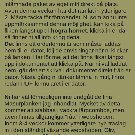
inlämnade paket av eget mtrl direkt på plats.
Även denna veckan har det ramlat in ytterligare
2. Måste tacka för förtroendet. Ni som ännu inte
uppmärksammat denna möjlighet, kan kika på
fliken längst upp i
högra hörnet
. klicka in er där
så finner ni all info kring detta.
Det
finns ett orderformulär som måste laddas
hem till er dator, följ de anvisningar när ni klickar
på länken. Har för mej att det finns flikar längst
upp i dokumentet att klicka på. När ni väl laddat
hem, går det att skriva i dokumentet direkt från er
dator. Nästa gång ni tänker lämna in mtrl, finns
redan PDF-formuläret i er dator.
N
i
har väl förmodligen inte undgått de fina
Masurplanken jag inhandlat. Mycket av detta
kommer att stabbas i vackra färgcombos, men
även finnas tillgängliga "råa" i webshopen.
I
nom 3-4 veckor kommer ytterligare nya träslag
in i den ständigt växande webshopen. Oliv,