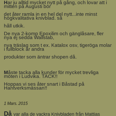
H
ar ju alltid mycket nytt på gång, och lovar att i
mitten på Augusti bör
det åter ramla in en hel del nytt...inte minst
högkvalitativa knivblad. så
håll utkik.
De nya 2-komp Epoxilim och gänglåsare, fler
nya ej sedda Wallstab,
nya träslag som t ex. Katalox osv, tigeröga molar
i fullblock är andra
produkter som äntrar shopen då.
M
åste tacka alla kunder för mycket trevliga
möten i Ludvika. TACK!!
Hoppas vi ses åter snart i Båstad på
Hantverksmässan!!
1 Mars. 2015
Då
var alla de vackra Knivbladen från Mattias