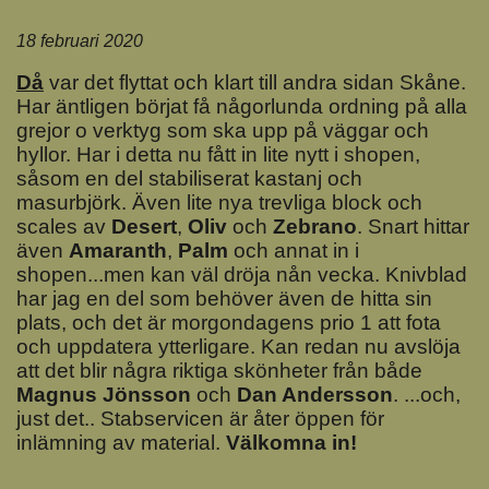
18 februari 2020
Då
var det flyttat och klart till andra sidan Skåne.
Har äntligen börjat få någorlunda ordning på alla
grejor o verktyg som ska upp på väggar och
hyllor. Har i detta nu fått in lite nytt i shopen,
såsom en del stabiliserat kastanj och
masurbjörk. Även lite nya trevliga block och
scales av
Deser
t
,
Oliv
och
Zebrano
. Snart hittar
även
Amaranth
,
Palm
och annat in i
shopen...men kan väl dröja nån vecka. Knivblad
har jag en del som behöver även de hitta sin
plats, och det är morgondagens prio 1 att fota
och uppdatera ytterligare. Kan redan nu avslöja
att det blir några riktiga skönheter från både
Magnus Jönsson
och
Dan Andersson
. ...och,
just det.. Stabservicen är åter öppen för
inlämning av material.
Välkomna in!