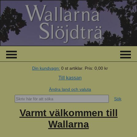
Din kundvagn:
0
st artiklar.
Pris:
0,00 kr
Till kassan
Ändra land och valuta
Sök
Varmt välkommen till
Wallarna