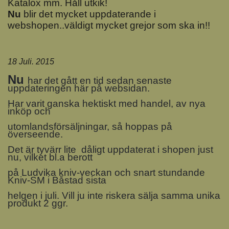
Katalox mm. Håll utkik!
Nu
blir det mycket uppdaterande i
webshopen..väldigt mycket grejor som ska in!!
18 Juli. 2015
Nu
har det gått en tid sedan senaste
uppdateringen här på websidan.
Har varit ganska hektiskt med handel, av nya
inköp och
utomlandsförsäljningar, så hoppas på
överseende.
Det är tyvärr lite dåligt uppdaterat i shopen just
nu, vilket bl.a berott
på Ludvika kniv-veckan och snart stundande
Kniv-SM i Båstad sista
helgen i juli. Vill ju inte riskera sälja samma unika
produkt 2 ggr.