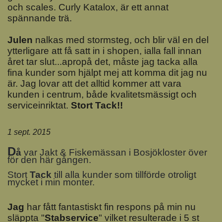
och scales. Curly Katalox, är ett annat
spännande trä.
Julen
nalkas med stormsteg, och blir väl en del
ytterligare att få satt in i shopen, ialla fall innan
året tar slut...apropå det, måste jag tacka alla
fina kunder som hjälpt mej att komma dit jag nu
är. Jag lovar att det alltid kommer att vara
kunden i centrum, både kvalitetsmässigt och
serviceinriktat.
Stort Tack!!
1 sept. 2015
D
å
var Jakt & Fiskemässan i Bosjökloster över
för den här gången.
Stort
Tack
till alla kunder som tillförde otroligt
mycket i min monter.
J
ag
har fått fantastiskt fin respons på min nu
släppta "
Stabservice
" vilket resulterade i 5 st