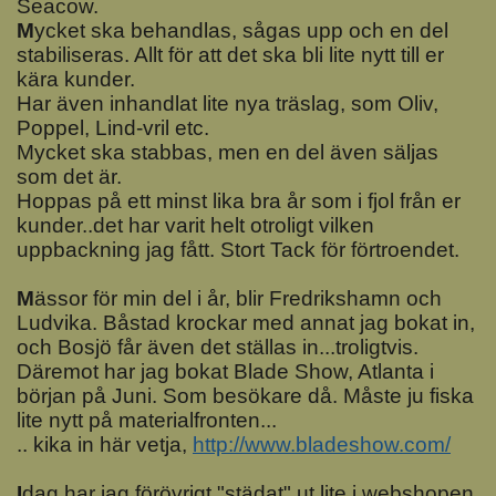
Seacow.
M
ycket ska behandlas, sågas upp och en del
stabiliseras. Allt för att det ska bli lite nytt till er
kära kunder.
Har även inhandlat lite nya träslag, som Oliv,
Poppel, Lind-vril etc.
Mycket ska stabbas, men en del även säljas
som det är.
Hoppas på ett minst lika bra år som i fjol från er
kunder..det har varit helt otroligt vilken
uppbackning jag fått. Stort Tack för förtroendet.
M
ässor för min del i år, blir Fredrikshamn och
Ludvika. Båstad krockar med annat jag bokat in,
och Bosjö får även det ställas in...troligtvis.
Däremot har jag bokat Blade Show, Atlanta i
början på Juni. Som besökare då. Måste ju fiska
lite nytt på materialfronten...
.. kika in här vetja,
http://www.bladeshow.com/
I
dag har jag förövrigt "städat" ut lite i webshopen,