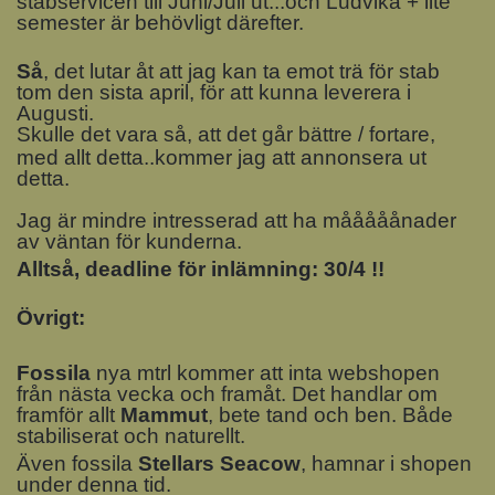
stabservicen till Juni/Juli ut...och Ludvika + lite
semester är behövligt därefter.
Så
, det lutar åt att jag kan ta emot trä för stab
tom den sista april, för att kunna leverera i
Augusti.
Skulle det vara så, att det går bättre / fortare,
med allt detta..kommer jag att annonsera ut
detta.
Jag är mindre intresserad att ha mååååånader
av väntan för kunderna.
Alltså, deadline för inlämning: 30/4 !!
Övrigt:
Fossila
nya mtrl kommer att inta webshopen
från nästa vecka och framåt. Det handlar om
framför allt
Mammut
, bete tand och ben. Både
stabiliserat och naturellt.
Även fossila
Stellars Seacow
, hamnar i shopen
under denna tid.