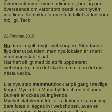
överensstämmer med sortimentet, ber jag om
överseende om varor som beställs och tyvärr
inte finns. Kontaktar er om så är fallet så fort som
möjligt. Tack!
22 Februari 2018
Nu
är det rejält rörigt i webshopen. Stundande
flytt drar ut på tiden, men nya lokalen är snart i
inredningsstadiet, iaf.
Har haft dåligt med tid att få uppdaterat
webshopen, men det ska komma in en del nytt
nästa vecka.
Lite nya stab
mammut
block är på gång i trevliga
färger. Mycket fin Masurbjörk och en del annat
Burl-trä är också på ingående.
Mycket stabiliserat trä i olika kulörer ska i princip
bara fotas o läggas in i webshopen. även en
massa naturligt finvirke kommer att ses.