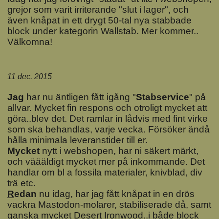
grejor som varit irriterande "slut i lager", och
även knåpat in ett drygt 50-tal nya stabbade
block under kategorin Wallstab. Mer kommer..
Välkomna!
11 dec. 2015
J
ag
har nu äntligen fått igång "
Stabservice
" på
allvar. Mycket fin respons och otroligt mycket att
göra..blev det. Det ramlar in lådvis med fint virke
som ska behandlas, varje vecka. Försöker ändå
hålla minimala leveranstider till er.
M
ycket
nytt i webshopen, har ni säkert märkt,
och väääldigt mycket mer på inkommande. Det
handlar om bl a fossila materialer, knivblad, div
trä etc.
R
edan
nu idag, har jag fått knåpat in en drös
vackra Mastodon-molarer, stabiliserade då, samt
ganska mycket Desert Ironwood..i både block