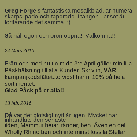
Greg Forge
's fantastiska mosaikblad, är numera
skarpslipade och taperade i tången.. priset är
fortfarande det samma. :)
Så
håll ögon och öron öppna!! Välkomna!!
24 Mars 2016
Från
och med nu t.o.m de 3:e April gäller min lilla
Påskhälsning till alla Kunder. Skriv in,
VÅR
, i
kampanjkodsfältet...o vips! har ni 10% på hela
sortimentet.
Glad Påsk på er alla!!
23 feb. 2016
D
å
var det plötsligt nytt år..igen. Mycket har
inhandlats den senaste
tiden, Mammut betar, tänder, ben. Även en del
Wholly Rhino ben och inte minst fossila Stellar