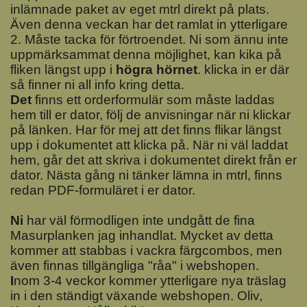
inlämnade paket av eget mtrl direkt på plats.
Även denna veckan har det ramlat in ytterligare
2. Måste tacka för förtroendet. Ni som ännu inte
uppmärksammat denna möjlighet, kan kika på
fliken längst upp i
högra hörnet
. klicka in er där
så finner ni all info kring detta.
Det
finns ett orderformulär som måste laddas
hem till er dator, följ de anvisningar när ni klickar
på länken. Har för mej att det finns flikar längst
upp i dokumentet att klicka på. När ni väl laddat
hem, går det att skriva i dokumentet direkt från er
dator. Nästa gång ni tänker lämna in mtrl, finns
redan PDF-formuläret i er dator.
N
i
har väl förmodligen inte undgått de fina
Masurplanken jag inhandlat. Mycket av detta
kommer att stabbas i vackra färgcombos, men
även finnas tillgängliga "råa" i webshopen.
I
nom 3-4 veckor kommer ytterligare nya träslag
in i den ständigt växande webshopen. Oliv,